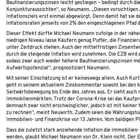
Baufinanzierungszinsen leicht gestiegen – bedingt durch d
Konjunkturaussichten“, so Neumann. „Diesen vorsichtigen 
Inflationsziels erst einmal abgewürgt. Denn damit hat sie 
Inflationsraten jenseits von 2% den eingeschlagenen Pfad d
Dieser Effekt dürfte Michael Neumann zufolge in der näh
niedrigen Niveau lasse Käufern genug Puffer, die Finanzier
unter Zeitdruck stehen. Auch der mittelfristigen Zinsentw
durch die steigende Inflation wird zunehmen. Die EZB wird 
sodass zwar auch wieder höhere Baufinanzierungszinsen mög
Aufwärtspotenzial“, prognostiziert Neumann.
Mit seiner Einschätzung ist er keineswegs allein. Auch Ku
geht in seinem aktuellem Zinskommentar sowohl bei den kur
Seitwärtsbewegung bis Ende des Jahres aus. Er sieht auch 
Immobilienmärkten. Trotz der Corona-Krise sei das Kaufpr
demnach zwar nicht erschwinglicher, jedoch ist mit keine
zu rechnen“, meint Neuwirth. Zudem seien die Währungshü
Immobilien- und Finanzkrise vor 13 Jahren. Vom baldigen P
Dass die zuletzt stark anziehende Inflation die Immobilie
werden, glaubt Michael Neumann von Dr. Klein nicht. Der E