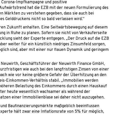
ie Corona-Impfkampagne und positive
Aufwärtstrend hat die EZB mit der neuen Formulierung des
den Märkten zu verstehen gegeben, dass sie auch bei
es Gelddruckens nicht so bald verlassen wird.“
eren Zukunft anhalten. Eine Seitwärtsbewegung auf diesem
ung in Ruhe zu planen. Sofern sie nicht von Verkäuferseite
icklung sieht der Experte entgegen. „Der Druck auf die EZB
aber weiter für ein künstlich niedriges Zinsumfeld sorgen,
lich sind, aber mit einer nur flauen Dynamik und geringem
rt Neuwirth, Geschäftsführer der Neuwirth Finance GmbH,
zfristigen wie auch bei den langfristigen Zinsen von einer
nach wie vor keine größere Gefahr der Überhitzung an den
eis-Einkommen-Verhältnis stabil. „Immobilien werden
r höheren Belastung des Einkommens durch einen Hauskauf
ter heute wesentlich wachsamer als während der
latzen einer Immobilienblase sei daher nicht auszugehen.
n- und Baufinanzierungsmärkte maßgeblich beeinflussen
xperte hält zwar eine Inflationsrate von 5% für möglich,