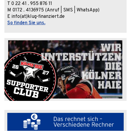
T 0 22 41 . 955 876 11
M 0172 . 4136975 (Anruf | SMS | WhatsApp)
E info(at)klug-finanziert.de
So finden Sie uns.