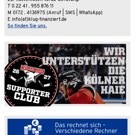
T 0 22 41 . 955 876 11
M 0172 . 4136975 (Anruf | SMS | WhatsApp)
E info(at)klug-finanziert.de
So finden Sie uns.