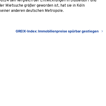
t24 den Vergleich der Entwicklungen in Düsseldorf und
er Mietsuche größer geworden ist, hat sie in Köln
 keiner anderen deutschen Metropole.
GREIX-Index: Immobilienpreise spürbar gestiegen