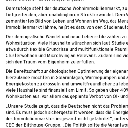
Demzufolge steht der deutsche Wohnimmobilienmarkt, zu 
tiefgreifenden, aber unabdingbaren Strukturwandel. Dem 
zementiertes Bild von Leben und Wohnen im Weg, das Mens
Immobilienmarkt lähme, heißt es dazu von den Studienaut
Der demografische Wandel und neue Lebensstile zählen zu 
Wohnsituation. Viele Haushalte wünschen sich laut Studie e
etwa durch flexible Grundrisse und multifunktionale Räum
Clusterwohnen und Microliving an Relevanz. Zudem sind vi
sich den Traum vom Eigenheim zu erfüllen.
Die Bereitschaft zur ökologischen Optimierung der eigene
hierzulande möchten in Solaranlagen, Wärmepumpen und an
Energiekosten zu drosseln und umweltfreundlicher zu leb
viele Haushalte sind finanziell am Limit. So geben über 4
Wohnkosten aus. Vor allem das geplante Verbot von Öl- un
„Unsere Studie zeigt, dass die Deutschen nicht das Problem
sind. Es muss jedoch sichergestellt werden, dass die Ener
des Immobilienmarktes insgesamt nicht gefährdet“, unters
CEO der Bilthouse-Gruppe. „Die Politik sollte die Verantwo