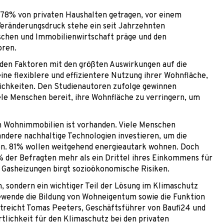
78% von privaten Haushalten getragen, vor einem
Veränderungsdruck stehe ein seit Jahrzehnten
chen und Immobilienwirtschaft präge und den
oren.
den Faktoren mit den größten Auswirkungen auf die
ine flexiblere und effizientere Nutzung ihrer Wohnfläche,
lichkeiten. Den Studienautoren zufolge gewinnen
ele Menschen bereit, ihre Wohnfläche zu verringern, um
n Wohnimmobilien ist vorhanden. Viele Menschen
dere nachhaltige Technologien investieren, um die
en. 81% wollen weitgehend energieautark wohnen. Doch
0% der Befragten mehr als ein Drittel ihres Einkommens für
d Gasheizungen birgt sozioökonomische Risiken.
, sondern ein wichtiger Teil der Lösung im Klimaschutz
giewende die Bildung von Wohneigentum sowie die Funktion
treicht Tomas Peeters, Geschäftsführer von Baufi24 und
rtlichkeit für den Klimaschutz bei den privaten