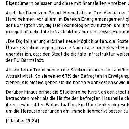
Eigentümern belassen und diese mit finanziellen Anreizen 
Auch der Trend zum Smart Home hält an: Drei Viertel der D
Hand nehmen. Vor allem im Bereich Energiemanagement gi
der Befragten vor, digitale Technologien zu nutzen, um ihr
mangelhafte digitale Infrastruktur aber ein großes Hemmnis
„Die Digitalisierung eröffnet neue Möglichkeiten, die Kos
Unsere Studien zeigen, dass die Nachfrage nach Smart-Home
unerlässlich, dass der Staat die digitale Infrastruktur weit
der TU Darmstadt.
Als weiteren Trend nennen die Studienautoren die Landflu
Attraktivität. So ziehen es 67% der Befragten in Erwägung
ziehen. Als Motive geben sie die hohen Wohnkosten sowie 
Darüber hinaus bringt die Studienreihe Kritik an den staat
betrachten mehr als die Hälfte der befragten Haushalte di
ihrer gewünschten Wohnsituation. Ein Überdenken der wohn
um die Herausforderungen am Immobilienmarkt besser zu b
[Oktober 2024]