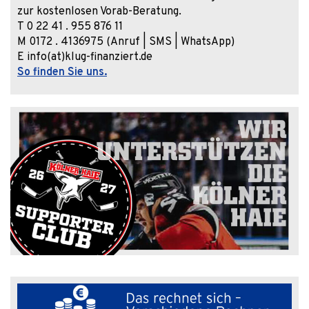
zur kostenlosen Vorab-Beratung.
T 0 22 41 . 955 876 11
M 0172 . 4136975 (Anruf | SMS | WhatsApp)
E info(at)klug-finanziert.de
So finden Sie uns.